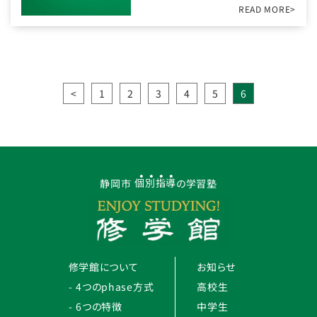
READ MORE>
<
1
2
3
4
5
6
静岡市
個別指導
の学習塾
修学館について
お知らせ
4つのphase方式
高校生
6つの特徴
中学生