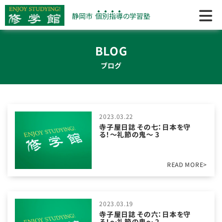
静岡市
個別指導
の学習塾
BLOG
ブログ
2023.03.22
寺子屋日誌 その七：日本を守
る！〜礼節の鬼〜 3
READ MORE>
2023.03.19
寺子屋日誌 その六：日本を守
る！〜礼節の鬼〜 2